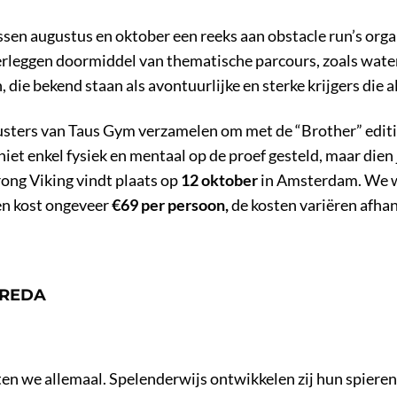
ussen augustus en oktober een reeks aan obstacle run’s or
verleggen doormiddel van thematische parcours, zoals wat
 die bekend staan als avontuurlijke en sterke krijgers die a
usters van Taus Gym verzamelen om met de “Brother” editi
niet enkel fysiek en mentaal op de proef gesteld, maar dien
rong Viking vindt plaats op
12 oktober
in Amsterdam. We w
en kost ongeveer
€
69 per persoon,
de kosten variëren afhank
BREDA
en we allemaal. Spelenderwijs ontwikkelen zij hun spieren 