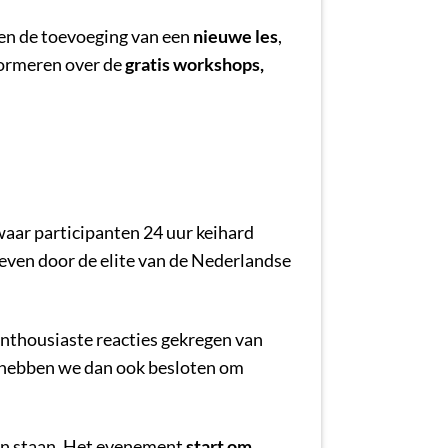
ten de toevoeging van een
nieuwe les
,
nformeren over de
gratis workshops,
aar participanten 24 uur keihard
ven door de elite van de Nederlandse
nthousiaste reacties gekregen van
n hebben we dan ook besloten om
en staan. Het evenement
start om