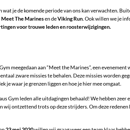
zen wat je de komende periode van ons kan verwachten. Bui
n
Meet The Marines
en de
Viking Run
. Ook willen we je i
rtingen voor trouwe leden en roosterwijzigingen.
 Gym meegedaan aan “Meet the Marines”, een evenement w
taal zware missies te behalen. Deze missies worden gege
ek je waar je grenzen liggen en hoe je hier mee omgaat.
us Gym leden alle uitdagingen behaald! We hebben zeer e
jn wij ontzettend trots op deze strijders. Om deze redene
van
23 mei 2020
willen wij graag weer een team klaar hebb