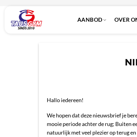
Ga
naar
AANBOD
OVER O
inhoud
NI
Hallo iedereen!
We hopen dat deze nieuwsbrief je bere
mooie periode achter de rug; Buiten e
natuurlijk met veel plezier op terug 