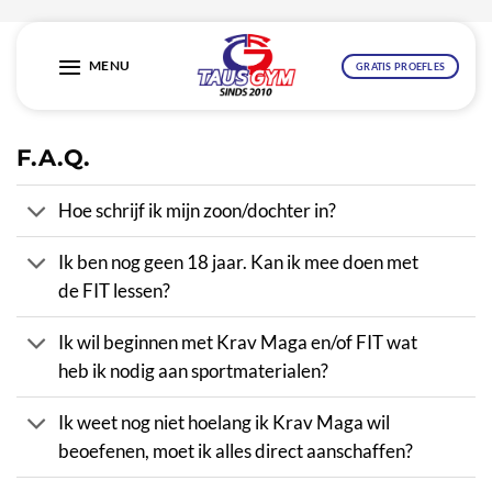
Ga
naar
MENU
GRATIS PROEFLES
inhoud
F.A.Q.
Hoe schrijf ik mijn zoon/dochter in?
Ik ben nog geen 18 jaar. Kan ik mee doen met
de FIT lessen?
Ik wil beginnen met Krav Maga en/of FIT wat
heb ik nodig aan sportmaterialen?
Ik weet nog niet hoelang ik Krav Maga wil
beoefenen, moet ik alles direct aanschaffen?