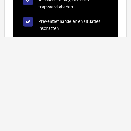
trapvaardigheden
Preventief handelen en situaties
inschatten
Basis- en geavanceerde technieken
voor verdediging
Realistische scenario’s met stress-
drills en sparvormen
Mentale weerbaarheid,
zelfvertrouwen en focus
We combineren techniek met
kracht, snelheid, samenwerking en
mindset.