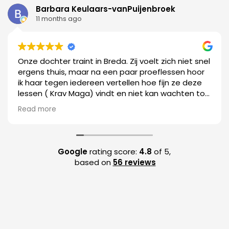
Barbara Keulaars-vanPuijenbroek
11 months ago
Onze dochter traint in Breda. Zij voelt zich niet snel
ergens thuis, maar na een paar proeflessen hoor
ik haar tegen iedereen vertellen hoe fijn ze deze
lessen ( Krav Maga) vindt en niet kan wachten tot
de volgende les. Dat is natuurlijk het
Read more
allerbelangrijkste, maar daarnaast wordt er ook
snel en vriendelijk gereageerd op eventuele
vragen etc.. echt top!
Google
rating score:
4.8
of 5,
based on
56 reviews