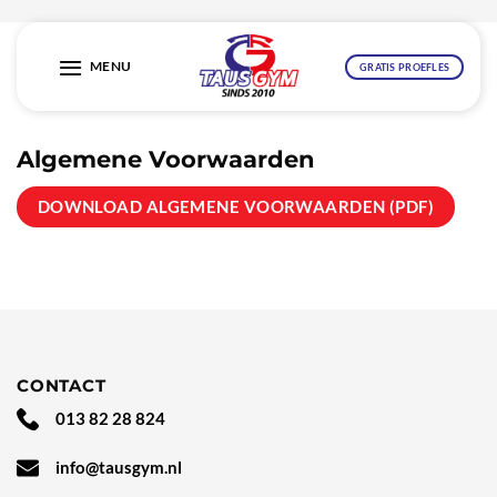
Ga
naar
MENU
GRATIS PROEFLES
inhoud
Algemene Voorwaarden
DOWNLOAD ALGEMENE VOORWAARDEN (PDF)
CONTACT
013 82 28 824
info@tausgym.nl