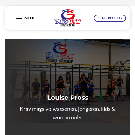
Ga
naar
MENU
GRATIS PROEFLES
inhoud
Louise Pross
Krav maga volwassenen, jongeren, kids &
woman only