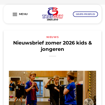
Ga
naar
MENU
GRATIS PROEFLES
inhoud
NIEUWS
Nieuwsbrief zomer 2026 kids &
jongeren