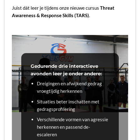
Juist dát leer je tijdens onze nieuwe cursus
Threat
Awareness & Response Skills (TARS)
.
Gedurende drie interactieve
avonden leer je onder andere:
Dreigingen en afwijkend gedrag
vroegtijdig herkennen
Situaties beter inschatten met
gedragsprofilering
Verschillende vormen van agressie
herkennen en passend de-
escaleren