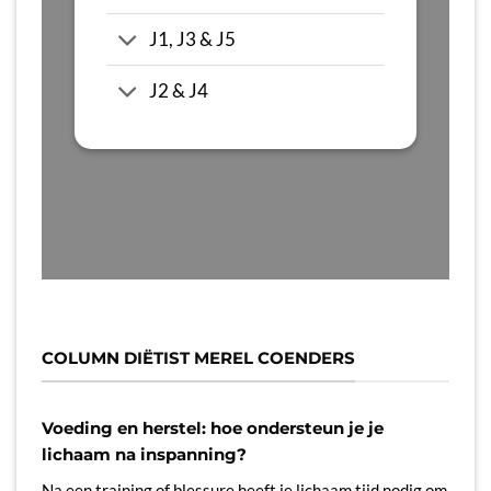
J1, J3 & J5
J2 & J4
COLUMN DIËTIST MEREL COENDERS
Voeding en herstel: hoe ondersteun je je
lichaam na inspanning?
Na een training of blessure heeft je lichaam tijd nodig om