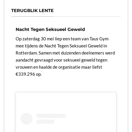
TERUGBLIK LENTE
Nacht Tegen Seksueel Geweld
EHBO-
1-
Op zaterdag 30 mei liep een team van Taus Gym
Ook dit
n J1-
mee tijdens de Nacht Tegen Seksueel Geweld in
voor led
bben zij
Rotterdam. Samen met duizenden deelnemers werd
werden 
en hun
aandacht gevraagd voor seksueel geweld tegen
waarond
met deze
vrouwen en haalde de organisatie maar liefst
hulp.
€339.296 op.
De deel
realisti
tips. Zo
kennis 
op aank